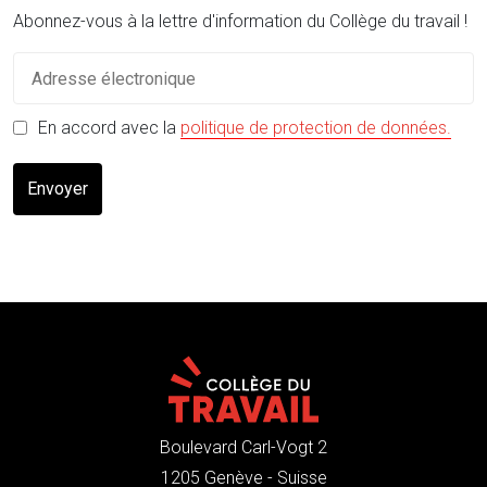
Abonnez-vous à la lettre d'information du Collège du travail !
(s'o
En accord avec la
politique de protection de données.
Envoyer
Boulevard Carl-Vogt 2
1205 Genève - Suisse