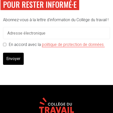
POUR RESTER INFORMÉ·E
Abonnez-vous à la lettre d'information du Collège du travail !
(s'o
En accord avec la
politique de protection de données.
Envoyer