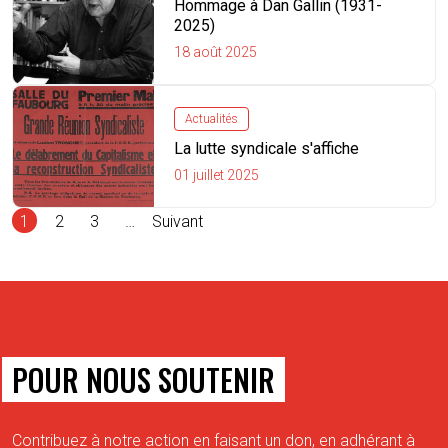
Hommage à Dan Gallin (1931-
2025)
18 août 2025
Actualités
La lutte syndicale s'affiche
01 juillet 2025
1
2
3
…
Suivant
POUR NOUS SOUTENIR
Contribuez à notre action en faisant un don, en adhérant à