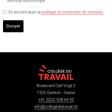
(s'o
En accord avec la
politique de protection de données.
Envoyer
Boulevard Carl-Vogt 2
1205 Genève - Suisse
+41 (0)22 328 64 95
info@collegedutravail.ch