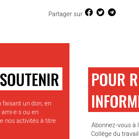
(s'ouvre dans une n
(s'ouvre dans u
Partager sur
SOUTENIR
POUR R
INFORM
 faisant un don, en
s ami·e·s ou en
e nos activités à titre
Abonnez-vous à la
Collège du travail 