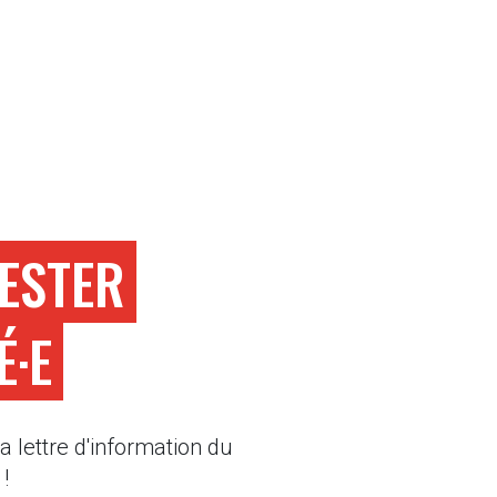
ouvelle fenêtre)
ne nouvelle fenêtre)
ESTER
É·E
 lettre d'information du
!