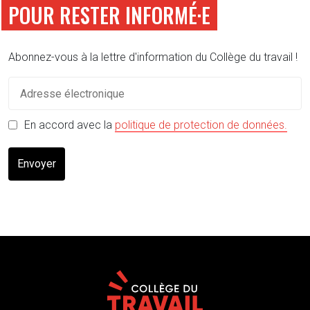
POUR RESTER INFORMÉ·E
Abonnez-vous à la lettre d'information du Collège du travail !
(s'o
En accord avec la
politique de protection de données.
Envoyer