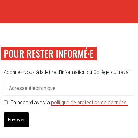
POUR RESTER INFORMÉ·E
Abonnez-vous à la lettre d'information du Collège du travail !
(s'o
En accord avec la
politique de protection de données.
Envoyer